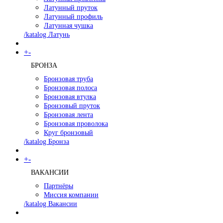
Латунный пруток
Латунный профиль
Латунная чушка
/katalog Латунь
+
-
БРОНЗА
Бронзовая труба
Бронзовая полоса
Бронзовая втулка
Бронзовый пруток
Бронзовая лента
Бронзовая проволока
Круг бронзовый
/katalog Бронза
+
-
ВАКАНСИИ
Партнёры
Миссия компании
/katalog Вакансии