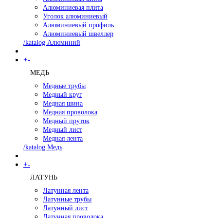
Алюминиевая плита
Уголок алюминиевый
Алюминиевый профиль
Алюминиевый швеллер
/katalog Алюминий
+
-
МЕДЬ
Медные трубы
Медный круг
Медная шина
Медная проволока
Медный пруток
Медный лист
Медная лента
/katalog Медь
+
-
ЛАТУНЬ
Латунная лента
Латунные трубы
Латунный лист
Латунная проволока