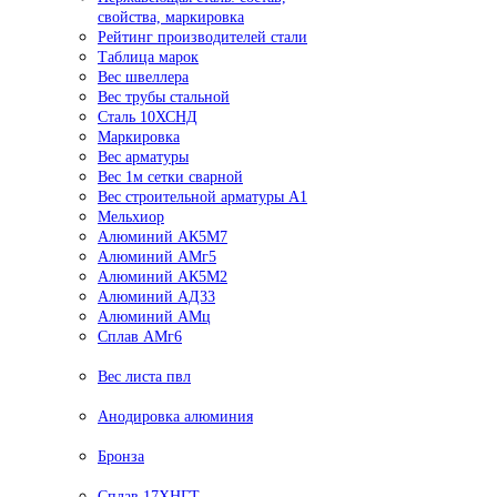
свойства, маркировка
Рейтинг производителей стали
Таблица марок
Вес швеллера
Вес трубы стальной
Сталь 10ХСНД
Маркировка
Вес арматуры
Вес 1м сетки сварной
Вес строительной арматуры А1
Мельхиор
Алюминий АК5М7
Алюминий АМг5
Алюминий АК5М2
Алюминий АД33
Алюминий АМц
Сплав АМг6
Вес листа пвл
Анодировка алюминия
Бронза
Сплав 17ХНГТ