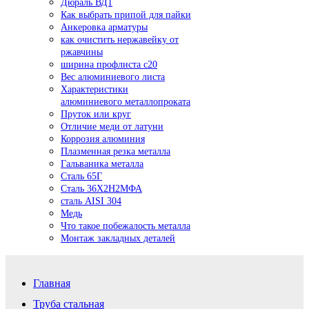
Дюраль ВД1
Как выбрать припой для пайки
Анкеровка арматуры
как очистить нержавейку от
ржавчины
ширина профлиста с20
Вес алюминиевого листа
Характеристики
алюминиевого металлопроката
Пруток или круг
Отличие меди от латуни
Коррозия алюминия
Плазменная резка металла
Гальваника металла
Сталь 65Г
Сталь 36Х2Н2МФА
сталь AISI 304
Медь
Что такое побежалость металла
Монтаж закладных деталей
Главная
Труба стальная