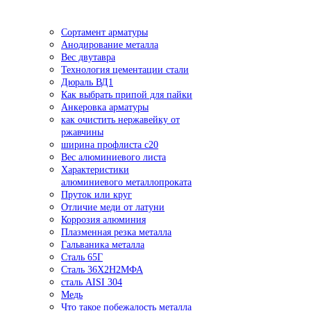
Сортамент арматуры
Анодирование металла
Вес двутавра
Технология цементации стали
Дюраль ВД1
Как выбрать припой для пайки
Анкеровка арматуры
как очистить нержавейку от
ржавчины
ширина профлиста с20
Вес алюминиевого листа
Характеристики
алюминиевого металлопроката
Пруток или круг
Отличие меди от латуни
Коррозия алюминия
Плазменная резка металла
Гальваника металла
Сталь 65Г
Сталь 36Х2Н2МФА
сталь AISI 304
Медь
Что такое побежалость металла