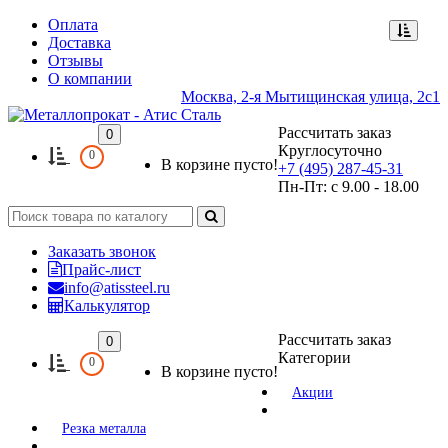
Оплата
Доставка
Отзывы
О компании
Москва, 2-я Мытищинская улица, 2с1
Рассчитать заказ
0
Круглосуточно
0
В корзине пусто!
+7 (495) 287-45-31
Пн-Пт: с 9.00 - 18.00
Заказать звонок
Прайс-лист
info@atissteel.ru
Калькулятор
Рассчитать заказ
0
Категории
0
В корзине пусто!
Акции
Резка металла