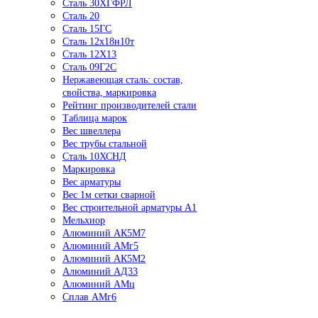
Сталь 30ХГФРЛ
Сталь 20
Сталь 15ГС
Сталь 12х18н10т
Сталь 12Х13
Сталь 09Г2С
Нержавеющая сталь: состав,
свойства, маркировка
Рейтинг производителей стали
Таблица марок
Вес швеллера
Вес трубы стальной
Сталь 10ХСНД
Маркировка
Вес арматуры
Вес 1м сетки сварной
Вес строительной арматуры А1
Мельхиор
Алюминий АК5М7
Алюминий АМг5
Алюминий АК5М2
Алюминий АД33
Алюминий АМц
Сплав АМг6