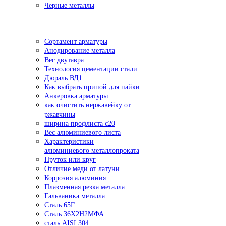
Черные металлы
Сортамент арматуры
Анодирование металла
Вес двутавра
Технология цементации стали
Дюраль ВД1
Как выбрать припой для пайки
Анкеровка арматуры
как очистить нержавейку от
ржавчины
ширина профлиста с20
Вес алюминиевого листа
Характеристики
алюминиевого металлопроката
Пруток или круг
Отличие меди от латуни
Коррозия алюминия
Плазменная резка металла
Гальваника металла
Сталь 65Г
Сталь 36Х2Н2МФА
сталь AISI 304