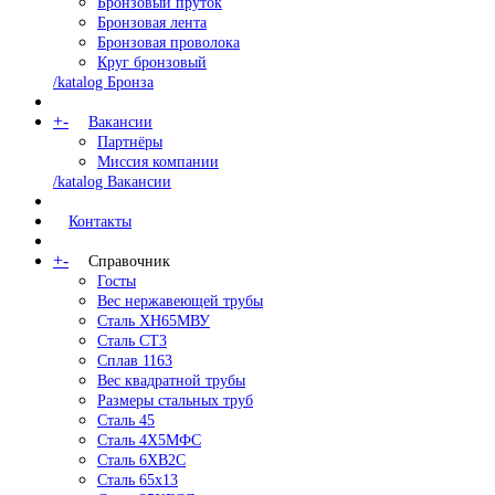
Бронзовый пруток
Бронзовая лента
Бронзовая проволока
Круг бронзовый
/katalog Бронза
+
-
Вакансии
Партнёры
Миссия компании
/katalog Вакансии
Контакты
+
-
Справочник
Госты
Вес нержавеющей трубы
Сталь ХН65МВУ
Сталь СТ3
Сплав 1163
Вес квадратной трубы
Размеры стальных труб
Сталь 45
Сталь 4Х5МФС
Сталь 6ХВ2С
Сталь 65х13