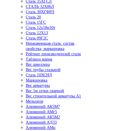
Сталь 35ХГСЛ
СТАЛЬ 32Х06Л
Сталь 30ХГФРЛ
Сталь 20
Сталь 15ГС
Сталь 12х18н10т
Сталь 12Х13
Сталь 09Г2С
Нержавеющая сталь: состав,
свойства, маркировка
Рейтинг производителей стали
Таблица марок
Вес швеллера
Вес трубы стальной
Сталь 10ХСНД
Маркировка
Вес арматуры
Вес 1м сетки сварной
Вес строительной арматуры А1
Мельхиор
Алюминий АК5М7
Алюминий АМг5
Алюминий АК5М2
Алюминий АД33
Алюминий АМц