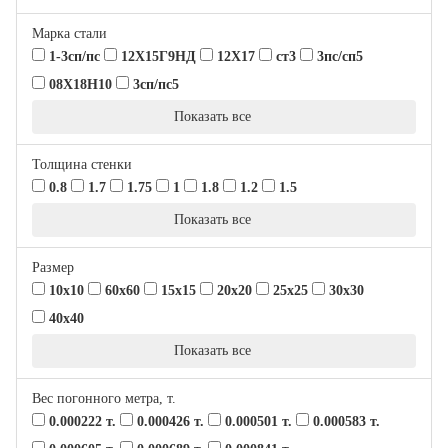
Марка стали
КОНТАКТЫ
1-3сп/пс
12Х15Г9НД
12Х17
ст3
3пс/сп5
08Х18Н10
3сп/пс5
+
-
СПРАВОЧНИК
Показать все
Толщина стенки
0.8
1.7
1.75
1
1.8
1.2
1.5
Показать все
Размер
10х10
60х60
15х15
20х20
25х25
30х30
40х40
Показать все
Вес погонного метра, т.
0.000222 т.
0.000426 т.
0.000501 т.
0.000583 т.