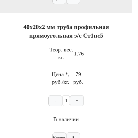
40x20х2 мм труба профильная
прямоугольная э/с Ст1пс5
Теор. вес,
1.76
кг.
Цена *,
79
руб./кг.
руб.
-
+
В наличии