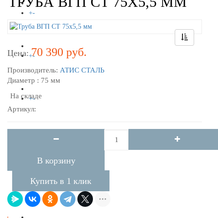
ТРУБА ВГП СТ 75Х5,5 ММ
+
-
НЕРЖАВЕЙКА
70 390 руб.
Цена:
+
-
Производитель:
АТИС СТАЛЬ
АЛЮМИНИЙ
Диаметр : 75 мм
На складе
+
-
Артикул:
МЕДЬ
+
-
ЛАТУНЬ
В корзину
Купить в 1 клик
+
-
БРОНЗА