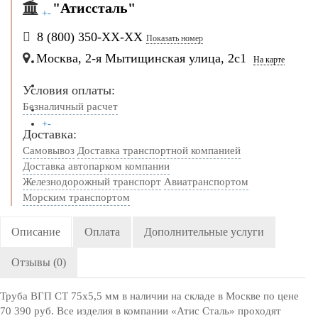
"Атиссталь"
+
-
8 (800) 350-
ХХ-ХХ
ВАКАНСИИ
Показать номер
Москва, 2-я Мытищинская улица, 2с1
На карте
КОНТАКТЫ
Условия оплаты:
Безналичный расчет
+
-
Доставка:
СПРАВОЧНИК
Самовывоз
Доставка транспортной компанией
Доставка автопарком компании
Железнодорожный транспорт
Авиатранспортом
Морским транспортом
Описание
Оплата
Дополнительные услуги
Отзывы (0)
Труба ВГП СТ 75х5,5 мм в наличии на складе в Москве по цене
70 390 руб. Все изделия в компании «Атис Сталь» проходят