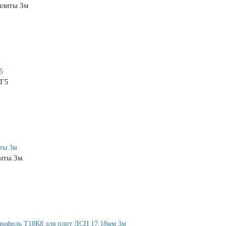
плиты 3м
МГ5
иты 3м