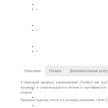
+
-
МЕДЬ
+
-
ЛАТУНЬ
+
-
БРОНЗА
Описание
Оплата
Дополнительные услу
+
-
ВАКАНСИИ
Т-образный профиль алюминиевый 25х40х3 мм Ад31Т
проверку и сопровождаются актами и сертификатом к
оплаты.
КОНТАКТЫ
Продаем изделия оптом и в розницу компании «Атис Ста