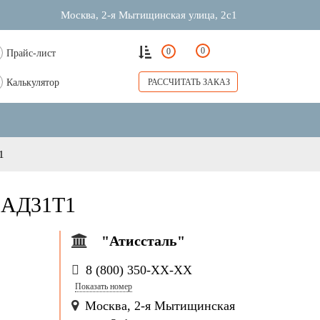
Москва, 2-я Мытищинская улица, 2с1
0
0
Прайс-лист
Калькулятор
РАССЧИТАТЬ ЗАКАЗ
1
АД31Т1
"Атиссталь"
8 (800) 350-
ХХ-ХХ
Показать номер
Москва, 2-я Мытищинская