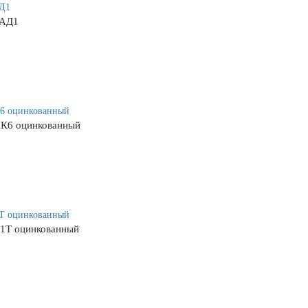
 АД1
АК6 оцинкованный
1Т оцинкованный