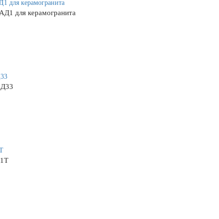
АД1 для керамогранита
АД33
Д1Т