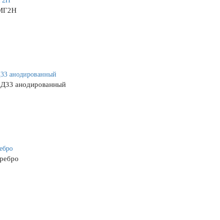
АМГ2Н
АД33 анодированный
еребро