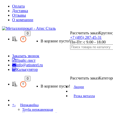
Оплата
Доставка
Отзывы
О компании
Рассчитать заказ
Круглос
0
+7 (495) 287-45-31
0
В корзине пусто!
Пн-Пт: с 9.00 - 18.00
Заказать звонок
Прайс-лист
info@atissteel.ru
Калькулятор
Рассчитать заказ
Категор
0
0
В корзине пусто!
Акции
Резка металла
+
-
Нержавейка
Труба нержавеющая