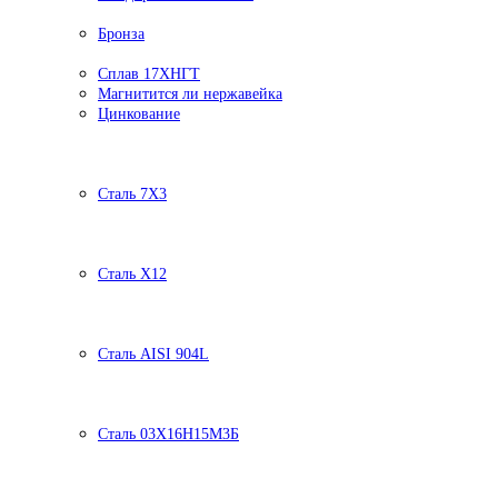
Бронза
Сплав 17ХНГТ
Магнитится ли нержавейка
Цинкование
Сталь 7Х3
Сталь Х12
Сталь AISI 904L
Сталь 03Х16Н15М3Б