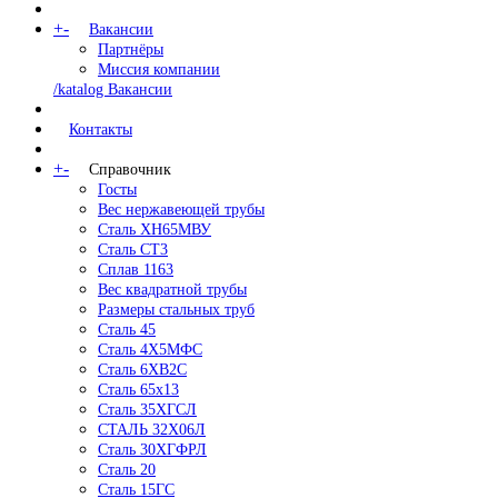
+
-
Вакансии
Партнёры
Миссия компании
/katalog Вакансии
Контакты
+
-
Справочник
Госты
Вес нержавеющей трубы
Сталь ХН65МВУ
Сталь СТ3
Сплав 1163
Вес квадратной трубы
Размеры стальных труб
Сталь 45
Сталь 4Х5МФС
Сталь 6ХВ2С
Сталь 65х13
Сталь 35ХГСЛ
СТАЛЬ 32Х06Л
Сталь 30ХГФРЛ
Сталь 20
Сталь 15ГС