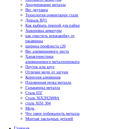
Анодирование металла
Вес двутавра
Технология цементации стали
Дюраль ВД1
Как выбрать припой для пайки
Анкеровка арматуры
как очистить нержавейку от
ржавчины
ширина профлиста с20
Вес алюминиевого листа
Характеристики
алюминиевого металлопроката
Пруток или круг
Отличие меди от латуни
Коррозия алюминия
Плазменная резка металла
Гальваника металла
Сталь 65Г
Сталь 36Х2Н2МФА
сталь AISI 304
Медь
Что такое побежалость металла
Монтаж закладных деталей
Главная