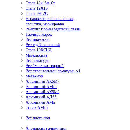
Сталь 12х18н10т
Сталь 12Х13
Сталь 09Г2С
Нержавеющая сталь: состав,
свойства, маркировка
Рейтинг производителей стали
Таблица марок
Вес швеллера
Вес трубы стальной
Сталь 10ХСНД
Маркировка
Вес арматуры
Вес 1м сетки сварной
Вес строительной арматуры А1
Мельхиор
Алюминий АК5М7
Алюминий АМг5
Алюминий АК5М2
Алюминий АД33
Алюминий АМц
Сплав АМг6
Вес листа пвл
Анодировка алюминия