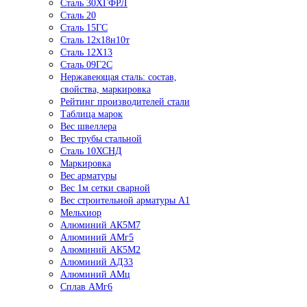
Сталь 30ХГФРЛ
Сталь 20
Сталь 15ГС
Сталь 12х18н10т
Сталь 12Х13
Сталь 09Г2С
Нержавеющая сталь: состав,
свойства, маркировка
Рейтинг производителей стали
Таблица марок
Вес швеллера
Вес трубы стальной
Сталь 10ХСНД
Маркировка
Вес арматуры
Вес 1м сетки сварной
Вес строительной арматуры А1
Мельхиор
Алюминий АК5М7
Алюминий АМг5
Алюминий АК5М2
Алюминий АД33
Алюминий АМц
Сплав АМг6