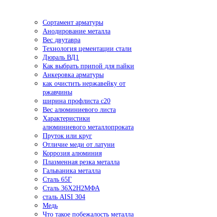
Сортамент арматуры
Анодирование металла
Вес двутавра
Технология цементации стали
Дюраль ВД1
Как выбрать припой для пайки
Анкеровка арматуры
как очистить нержавейку от
ржавчины
ширина профлиста с20
Вес алюминиевого листа
Характеристики
алюминиевого металлопроката
Пруток или круг
Отличие меди от латуни
Коррозия алюминия
Плазменная резка металла
Гальваника металла
Сталь 65Г
Сталь 36Х2Н2МФА
сталь AISI 304
Медь
Что такое побежалость металла