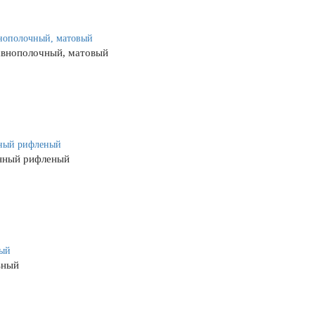
авнополочный, матовый
нный рифленый
ьный