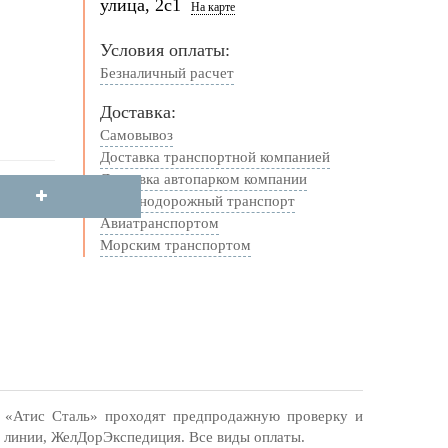
улица, 2с1
На карте
Условия оплаты:
Безналичный расчет
Доставка:
Самовывоз
Доставка транспортной компанией
Доставка автопарком компании
Железнодорожный транспорт
Авиатранспортом
Морским транспортом
 «Атис Сталь» проходят предпродажную проверку и
е линии, ЖелДорЭкспедиция. Все виды оплаты.