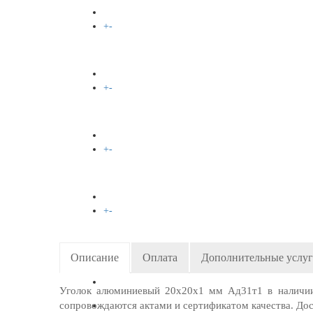
+
-
МЕДЬ
+
-
ЛАТУНЬ
+
-
БРОНЗА
+
-
ВАКАНСИИ
Описание
Оплата
Дополнительные услу
КОНТАКТЫ
Уголок алюминиевый 20x20х1 мм Ад31т1 в наличии
сопровождаются актами и сертификатом качества. Дос