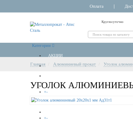
Оплата
Дос
Круглосуточно
Категории
АКЦИИ
Главная
Алюминиевый прокат
Уголок алюми
РЕЗКА МЕТАЛЛА
УГОЛОК АЛЮМИНИЕВЫЙ
+
-
НЕРЖАВЕЙКА
+
-
АЛЮМИНИЙ