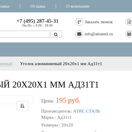
тавка
Отзывы
О компании
+7 (495) 287-45-31
Заказать звонок
Пн-Пт: с 9.00 - 18.00
info@atissteel.ru
ниевый
Уголок алюминиевый 20x20х1 мм Ад31т1
 20X20Х1 ММ АД31Т1
195 руб.
Цена:
Производитель:
АТИС СТАЛЬ
Марка : Ад31т1
Размеры : 20х20