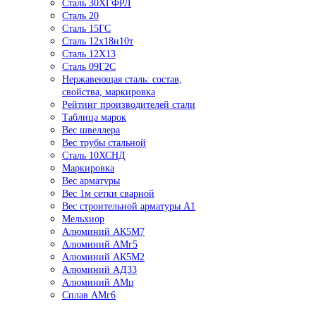
Сталь 30ХГФРЛ
Сталь 20
Сталь 15ГС
Сталь 12х18н10т
Сталь 12Х13
Сталь 09Г2С
Нержавеющая сталь: состав,
свойства, маркировка
Рейтинг производителей стали
Таблица марок
Вес швеллера
Вес трубы стальной
Сталь 10ХСНД
Маркировка
Вес арматуры
Вес 1м сетки сварной
Вес строительной арматуры А1
Мельхиор
Алюминий АК5М7
Алюминий АМг5
Алюминий АК5М2
Алюминий АД33
Алюминий АМц
Сплав АМг6