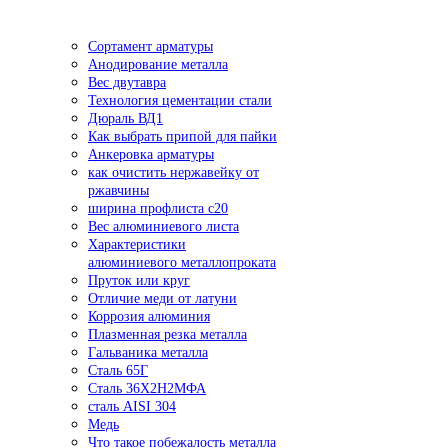
Сортамент арматуры
Анодирование металла
Вес двутавра
Технология цементации стали
Дюраль ВД1
Как выбрать припой для пайки
Анкеровка арматуры
как очистить нержавейку от
ржавчины
ширина профлиста с20
Вес алюминиевого листа
Характеристики
алюминиевого металлопроката
Пруток или круг
Отличие меди от латуни
Коррозия алюминия
Плазменная резка металла
Гальваника металла
Сталь 65Г
Сталь 36Х2Н2МФА
сталь AISI 304
Медь
Что такое побежалость металла