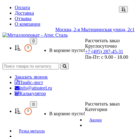
Оплата
Доставка
Отзывы
О компании
Москва, 2-я Мытищинская улица, 2с1
Рассчитать заказ
0
Круглосуточно
0
В корзине пусто!
+7 (495) 287-45-31
Пн-Пт: с 9.00 - 18.00
Заказать звонок
Прайс-лист
info@atissteel.ru
Калькулятор
Рассчитать заказ
0
Категории
0
В корзине пусто!
Акции
Резка металла