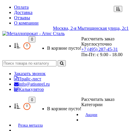
Оплата
Доставка
Отзывы
О компании
Москва, 2-я Мытищинская улица, 2с1
Рассчитать заказ
0
Круглосуточно
0
В корзине пусто!
+7 (495) 287-45-31
Пн-Пт: с 9.00 - 18.00
Заказать звонок
Прайс-лист
info@atissteel.ru
Калькулятор
Рассчитать заказ
0
Категории
0
В корзине пусто!
Акции
Резка металла