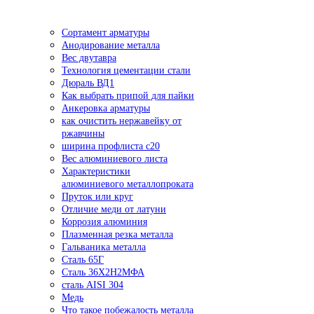
Сортамент арматуры
Анодирование металла
Вес двутавра
Технология цементации стали
Дюраль ВД1
Как выбрать припой для пайки
Анкеровка арматуры
как очистить нержавейку от
ржавчины
ширина профлиста с20
Вес алюминиевого листа
Характеристики
алюминиевого металлопроката
Пруток или круг
Отличие меди от латуни
Коррозия алюминия
Плазменная резка металла
Гальваника металла
Сталь 65Г
Сталь 36Х2Н2МФА
сталь AISI 304
Медь
Что такое побежалость металла