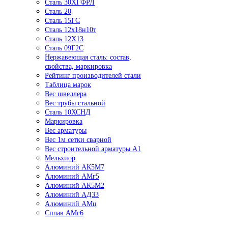
Сталь 30ХГФРЛ
Сталь 20
Сталь 15ГС
Сталь 12х18н10т
Сталь 12Х13
Сталь 09Г2С
Нержавеющая сталь: состав,
свойства, маркировка
Рейтинг производителей стали
Таблица марок
Вес швеллера
Вес трубы стальной
Сталь 10ХСНД
Маркировка
Вес арматуры
Вес 1м сетки сварной
Вес строительной арматуры А1
Мельхиор
Алюминий АК5М7
Алюминий АМг5
Алюминий АК5М2
Алюминий АД33
Алюминий АМц
Сплав АМг6