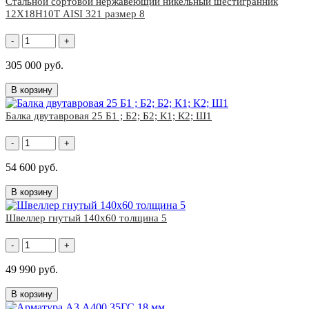
Стальной сортовой нержавеющий никельный шестигранник
12Х18Н10Т AISI 321 размер 8
-
+
305 000 руб.
В корзину
Балка двутавровая 25 Б1 ; Б2; Б2; К1; К2; Ш1
-
+
54 600 руб.
В корзину
Швеллер гнутый 140x60 толщина 5
-
+
49 990 руб.
В корзину