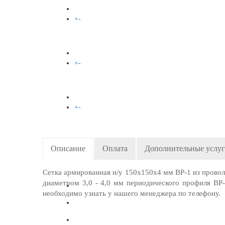
+
-
МЕДЬ
+
-
ЛАТУНЬ
+
-
БРОНЗА
Описание
Оплата
Дополнительные услу
+
-
ВАКАНСИИ
Сетка армированная н/у 150х150х4 мм ВР-1 из провол
диаметром 3,0 - 4,0 мм периодического профиля В
необходимо узнать у нашего менеджера по телефону.
КОНТАКТЫ