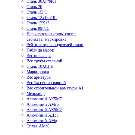
Сталь 30ХГФРЛ
Сталь 20
Сталь 15ГС
Сталь 12х18н10т
Сталь 12Х13
Сталь 09Г2С
Нержавеющая сталь: состав,
свойства, маркировка
Рейтинг производителей стали
Таблица марок
Вес швеллера
Вес трубы стальной
Сталь 10ХСНД
Маркировка
Вес арматуры
Вес 1м сетки сварной
Вес строительной арматуры А1
Мельхиор
Алюминий АК5М7
Алюминий АМг5
Алюминий АК5М2
Алюминий АД33
Алюминий АМц
Сплав АМг6