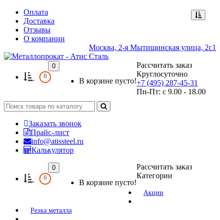
Оплата
Доставка
Отзывы
О компании
Москва, 2-я Мытищинская улица, 2с1
Рассчитать заказ
0
Круглосуточно
0
В корзине пусто!
+7 (495) 287-45-31
Пн-Пт: с 9.00 - 18.00
Заказать звонок
Прайс-лист
info@atissteel.ru
Калькулятор
Рассчитать заказ
0
Категории
0
В корзине пусто!
Акции
Резка металла