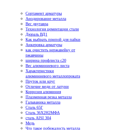
Сортамент арматуры
Анодирование металла
Вес двутавра
Технология цементации стали
Дюраль ВД1
Как выбрать припой для пайки
Анкеровка арматуры
как очистить нержавейку от
ржавчины
ширина профлиста с20
Вес алюминиевого листа
Характеристики
алюминиевого металлопроката
Пруток или круг
Отличие меди от латуни
Коррозия алюминия
Плазменная резка металла
Гальваника металла
Сталь 65Г
Сталь 36Х2Н2МФА
сталь AISI 304
Медь
Что такое побежалость металла