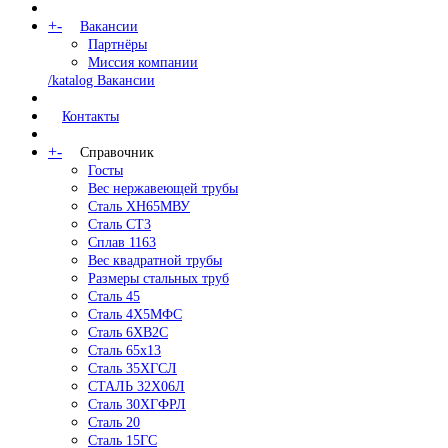
+
-
Вакансии
Партнёры
Миссия компании
/katalog Вакансии
Контакты
+
-
Справочник
Госты
Вес нержавеющей трубы
Сталь ХН65МВУ
Сталь СТ3
Сплав 1163
Вес квадратной трубы
Размеры стальных труб
Сталь 45
Сталь 4Х5МФС
Сталь 6ХВ2С
Сталь 65х13
Сталь 35ХГСЛ
СТАЛЬ 32Х06Л
Сталь 30ХГФРЛ
Сталь 20
Сталь 15ГС