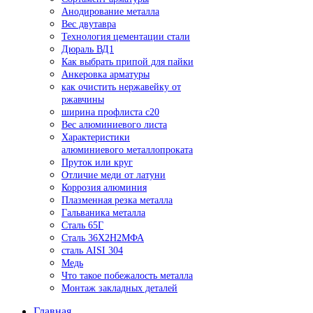
Анодирование металла
Вес двутавра
Технология цементации стали
Дюраль ВД1
Как выбрать припой для пайки
Анкеровка арматуры
как очистить нержавейку от
ржавчины
ширина профлиста с20
Вес алюминиевого листа
Характеристики
алюминиевого металлопроката
Пруток или круг
Отличие меди от латуни
Коррозия алюминия
Плазменная резка металла
Гальваника металла
Сталь 65Г
Сталь 36Х2Н2МФА
сталь AISI 304
Медь
Что такое побежалость металла
Монтаж закладных деталей
Главная