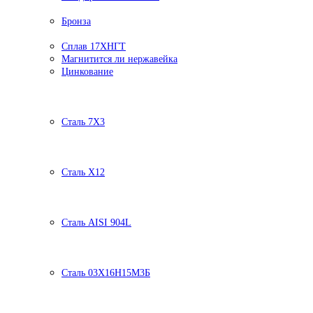
Бронза
Сплав 17ХНГТ
Магнитится ли нержавейка
Цинкование
Сталь 7Х3
Сталь Х12
Сталь AISI 904L
Сталь 03Х16Н15М3Б