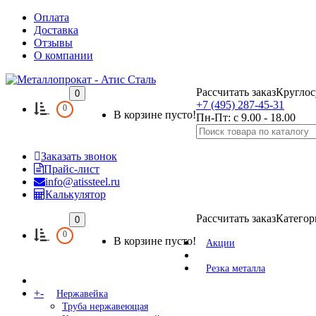
Оплата
Доставка
Отзывы
О компании
Рассчитать заказ
Круглос
0
+7 (495) 287-45-31
0
В корзине пусто!
Пн-Пт: с 9.00 - 18.00
Заказать звонок
Прайс-лист
info@atissteel.ru
Калькулятор
Рассчитать заказ
Категор
0
0
В корзине пусто!
Акции
Резка металла
+
-
Нержавейка
Труба нержавеющая