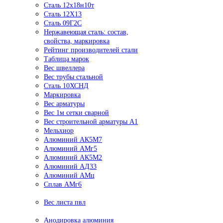
Сталь 12х18н10т
Сталь 12Х13
Сталь 09Г2С
Нержавеющая сталь: состав,
свойства, маркировка
Рейтинг производителей стали
Таблица марок
Вес швеллера
Вес трубы стальной
Сталь 10ХСНД
Маркировка
Вес арматуры
Вес 1м сетки сварной
Вес строительной арматуры А1
Мельхиор
Алюминий АК5М7
Алюминий АМг5
Алюминий АК5М2
Алюминий АД33
Алюминий АМц
Сплав АМг6
Вес листа пвл
Анодировка алюминия