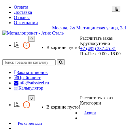
Оплата
Доставка
Отзывы
О компании
Москва, 2-я Мытищинская улица, 2с1
Рассчитать заказ
0
Круглосуточно
0
В корзине пусто!
+7 (495) 287-45-31
Пн-Пт: с 9.00 - 18.00
Заказать звонок
Прайс-лист
info@atissteel.ru
Калькулятор
Рассчитать заказ
0
Категории
0
В корзине пусто!
Акции
Резка металла