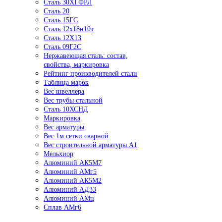
Сталь 30ХГФРЛ
Сталь 20
Сталь 15ГС
Сталь 12х18н10т
Сталь 12Х13
Сталь 09Г2С
Нержавеющая сталь: состав,
свойства, маркировка
Рейтинг производителей стали
Таблица марок
Вес швеллера
Вес трубы стальной
Сталь 10ХСНД
Маркировка
Вес арматуры
Вес 1м сетки сварной
Вес строительной арматуры А1
Мельхиор
Алюминий АК5М7
Алюминий АМг5
Алюминий АК5М2
Алюминий АД33
Алюминий АМц
Сплав АМг6