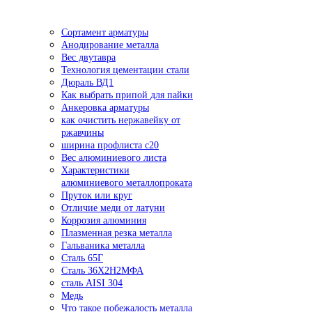
Сортамент арматуры
Анодирование металла
Вес двутавра
Технология цементации стали
Дюраль ВД1
Как выбрать припой для пайки
Анкеровка арматуры
как очистить нержавейку от
ржавчины
ширина профлиста с20
Вес алюминиевого листа
Характеристики
алюминиевого металлопроката
Пруток или круг
Отличие меди от латуни
Коррозия алюминия
Плазменная резка металла
Гальваника металла
Сталь 65Г
Сталь 36Х2Н2МФА
сталь AISI 304
Медь
Что такое побежалость металла