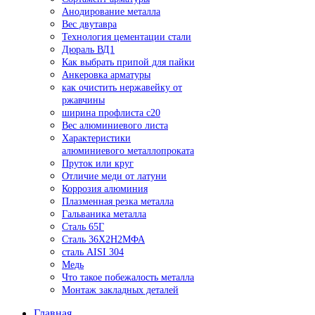
Анодирование металла
Вес двутавра
Технология цементации стали
Дюраль ВД1
Как выбрать припой для пайки
Анкеровка арматуры
как очистить нержавейку от
ржавчины
ширина профлиста с20
Вес алюминиевого листа
Характеристики
алюминиевого металлопроката
Пруток или круг
Отличие меди от латуни
Коррозия алюминия
Плазменная резка металла
Гальваника металла
Сталь 65Г
Сталь 36Х2Н2МФА
сталь AISI 304
Медь
Что такое побежалость металла
Монтаж закладных деталей
Главная