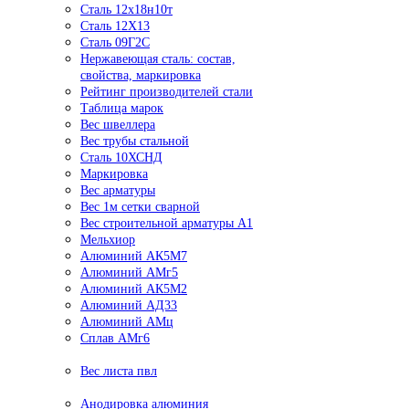
Сталь 12х18н10т
Сталь 12Х13
Сталь 09Г2С
Нержавеющая сталь: состав,
свойства, маркировка
Рейтинг производителей стали
Таблица марок
Вес швеллера
Вес трубы стальной
Сталь 10ХСНД
Маркировка
Вес арматуры
Вес 1м сетки сварной
Вес строительной арматуры А1
Мельхиор
Алюминий АК5М7
Алюминий АМг5
Алюминий АК5М2
Алюминий АД33
Алюминий АМц
Сплав АМг6
Вес листа пвл
Анодировка алюминия