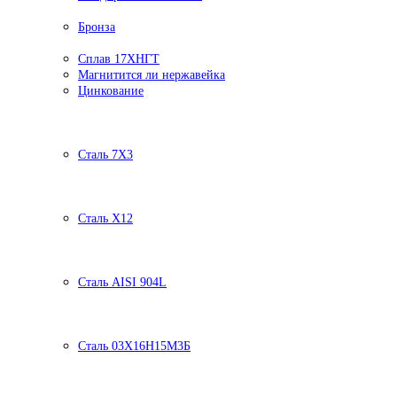
Бронза
Сплав 17ХНГТ
Магнитится ли нержавейка
Цинкование
Сталь 7Х3
Сталь Х12
Сталь AISI 904L
Сталь 03Х16Н15М3Б