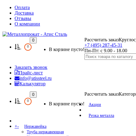
Оплата
Доставка
Отзывы
О компании
Рассчитать заказ
Круглос
0
+7 (495) 287-45-31
0
В корзине пусто!
Пн-Пт: с 9.00 - 18.00
Заказать звонок
Прайс-лист
info@atissteel.ru
Калькулятор
Рассчитать заказ
Категор
0
0
В корзине пусто!
Акции
Резка металла
+
-
Нержавейка
Труба нержавеющая