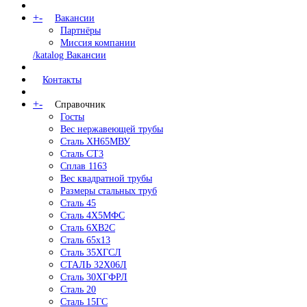
+
-
Вакансии
Партнёры
Миссия компании
/katalog Вакансии
Контакты
+
-
Справочник
Госты
Вес нержавеющей трубы
Сталь ХН65МВУ
Сталь СТ3
Сплав 1163
Вес квадратной трубы
Размеры стальных труб
Сталь 45
Сталь 4Х5МФС
Сталь 6ХВ2С
Сталь 65х13
Сталь 35ХГСЛ
СТАЛЬ 32Х06Л
Сталь 30ХГФРЛ
Сталь 20
Сталь 15ГС