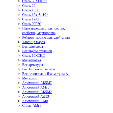
Сталь 30ХГФРЛ
Сталь 20
Сталь 15ГС
Сталь 12х18н10т
Сталь 12Х13
Сталь 09Г2С
Нержавеющая сталь: состав,
свойства, маркировка
Рейтинг производителей стали
Таблица марок
Вес швеллера
Вес трубы стальной
Сталь 10ХСНД
Маркировка
Вес арматуры
Вес 1м сетки сварной
Вес строительной арматуры А1
Мельхиор
Алюминий АК5М7
Алюминий АМг5
Алюминий АК5М2
Алюминий АД33
Алюминий АМц
Сплав АМг6