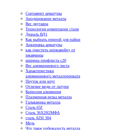
Сортамент арматуры
Анодирование металла
Вес двутавра
Технология цементации стали
Дюраль ВД1
Как выбрать припой для пайки
Анкеровка арматуры
как очистить нержавейку от
ржавчины
ширина профлиста с20
Вес алюминиевого листа
Характеристики
алюминиевого металлопроката
Пруток или круг
Отличие меди от латуни
Коррозия алюминия
Плазменная резка металла
Гальваника металла
Сталь 65Г
Сталь 36Х2Н2МФА
сталь AISI 304
Медь
Что такое побежалость металла