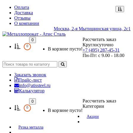
Оплата
Доставка
Отзывы
О компании
Москва, 2-я Мытищинская улица, 2с1
Рассчитать заказ
0
Круглосуточно
0
В корзине пусто!
+7 (495) 287-45-31
Пн-Пт: с 9.00 - 18.00
Заказать звонок
Прайс-лист
info@atissteel.ru
Калькулятор
Рассчитать заказ
0
Категории
0
В корзине пусто!
Акции
Резка металла