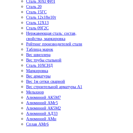
Сталь 30ХГФРЛ
Сталь 20
Сталь 15ГС
Сталь 12х18н10т
Сталь 12Х13
Сталь 09Г2С
Нержавеющая сталь: состав,
свойства, маркировка
Рейтинг производителей стали
Таблица марок
Вес швеллера
Вес трубы стальной
Сталь 10ХСНД
Маркировка
Вес арматуры
Вес 1м сетки сварной
Вес строительной арматуры А1
Мельхиор
Алюминий АК5М7
Алюминий АМг5
Алюминий АК5М2
Алюминий АД33
Алюминий АМц
Сплав АМг6