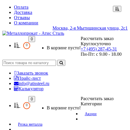
Оплата
Доставка
Отзывы
О компании
Москва, 2-я Мытищинская улица, 2с1
Рассчитать заказ
0
Круглосуточно
0
В корзине пусто!
+7 (495) 287-45-31
Пн-Пт: с 9.00 - 18.00
Заказать звонок
Прайс-лист
info@atissteel.ru
Калькулятор
Рассчитать заказ
0
Категории
0
В корзине пусто!
Акции
Резка металла