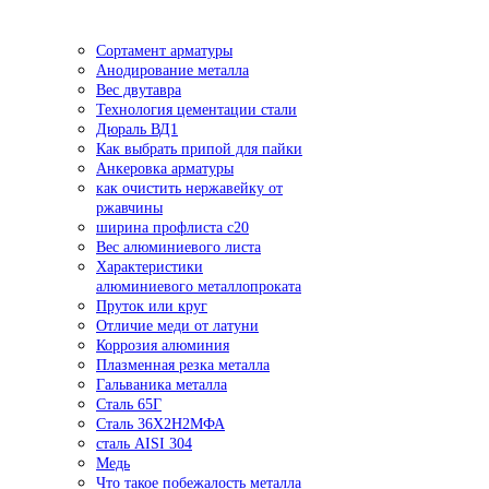
Сортамент арматуры
Анодирование металла
Вес двутавра
Технология цементации стали
Дюраль ВД1
Как выбрать припой для пайки
Анкеровка арматуры
как очистить нержавейку от
ржавчины
ширина профлиста с20
Вес алюминиевого листа
Характеристики
алюминиевого металлопроката
Пруток или круг
Отличие меди от латуни
Коррозия алюминия
Плазменная резка металла
Гальваника металла
Сталь 65Г
Сталь 36Х2Н2МФА
сталь AISI 304
Медь
Что такое побежалость металла