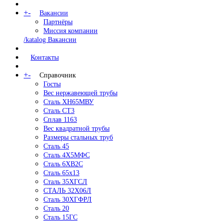
+
-
Вакансии
Партнёры
Миссия компании
/katalog Вакансии
Контакты
+
-
Справочник
Госты
Вес нержавеющей трубы
Сталь ХН65МВУ
Сталь СТ3
Сплав 1163
Вес квадратной трубы
Размеры стальных труб
Сталь 45
Сталь 4Х5МФС
Сталь 6ХВ2С
Сталь 65х13
Сталь 35ХГСЛ
СТАЛЬ 32Х06Л
Сталь 30ХГФРЛ
Сталь 20
Сталь 15ГС