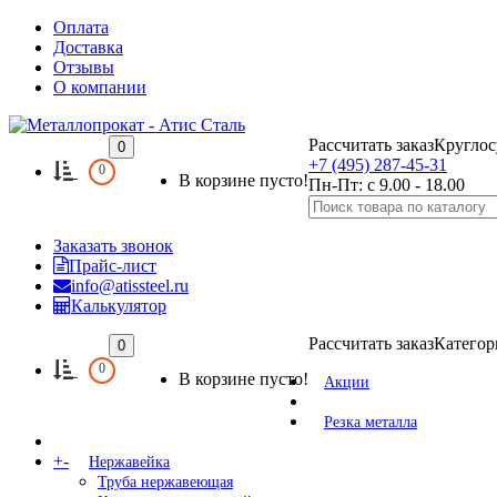
Оплата
Доставка
Отзывы
О компании
Рассчитать заказ
Круглос
0
+7 (495) 287-45-31
0
В корзине пусто!
Пн-Пт: с 9.00 - 18.00
Заказать звонок
Прайс-лист
info@atissteel.ru
Калькулятор
Рассчитать заказ
Категор
0
0
В корзине пусто!
Акции
Резка металла
+
-
Нержавейка
Труба нержавеющая