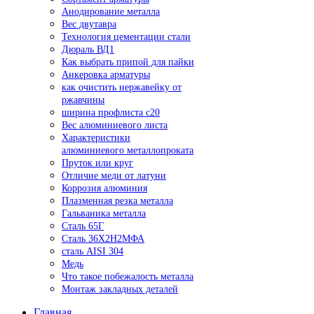
Анодирование металла
Вес двутавра
Технология цементации стали
Дюраль ВД1
Как выбрать припой для пайки
Анкеровка арматуры
как очистить нержавейку от
ржавчины
ширина профлиста с20
Вес алюминиевого листа
Характеристики
алюминиевого металлопроката
Пруток или круг
Отличие меди от латуни
Коррозия алюминия
Плазменная резка металла
Гальваника металла
Сталь 65Г
Сталь 36Х2Н2МФА
сталь AISI 304
Медь
Что такое побежалость металла
Монтаж закладных деталей
Главная