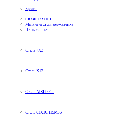
Бронза
Сплав 17ХНГТ
Магнитится ли нержавейка
Цинкование
Сталь 7Х3
Сталь Х12
Сталь AISI 904L
Сталь 03Х16Н15М3Б