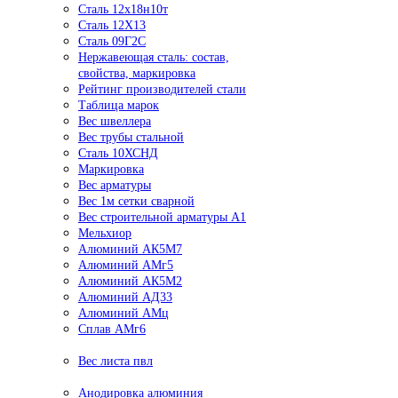
Сталь 12х18н10т
Сталь 12Х13
Сталь 09Г2С
Нержавеющая сталь: состав,
свойства, маркировка
Рейтинг производителей стали
Таблица марок
Вес швеллера
Вес трубы стальной
Сталь 10ХСНД
Маркировка
Вес арматуры
Вес 1м сетки сварной
Вес строительной арматуры А1
Мельхиор
Алюминий АК5М7
Алюминий АМг5
Алюминий АК5М2
Алюминий АД33
Алюминий АМц
Сплав АМг6
Вес листа пвл
Анодировка алюминия