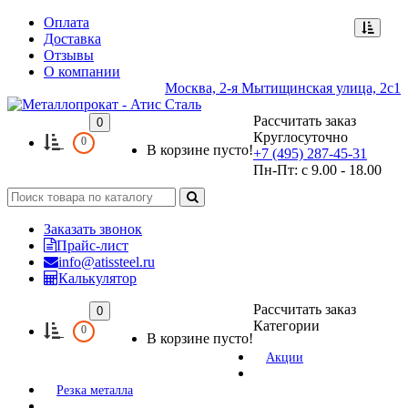
Оплата
Доставка
Отзывы
О компании
Москва, 2-я Мытищинская улица, 2с1
Рассчитать заказ
0
Круглосуточно
0
В корзине пусто!
+7 (495) 287-45-31
Пн-Пт: с 9.00 - 18.00
Заказать звонок
Прайс-лист
info@atissteel.ru
Калькулятор
Рассчитать заказ
0
Категории
0
В корзине пусто!
Акции
Резка металла