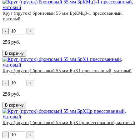
Круг (пруток) бронзовый 55 мм БрКМц3-1 прессованный,
матовый
-
+
256 руб.
В корзину
Круг (пруток) бронзовый 55 мм БрХ1 прессованный, матовый
-
+
256 руб.
В корзину
Круг (пруток) бронзовый 55 мм БрХЦр прессованный, матовый
-
+