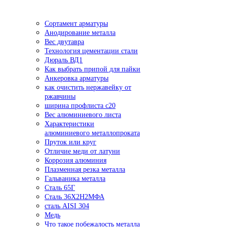
Сортамент арматуры
Анодирование металла
Вес двутавра
Технология цементации стали
Дюраль ВД1
Как выбрать припой для пайки
Анкеровка арматуры
как очистить нержавейку от
ржавчины
ширина профлиста с20
Вес алюминиевого листа
Характеристики
алюминиевого металлопроката
Пруток или круг
Отличие меди от латуни
Коррозия алюминия
Плазменная резка металла
Гальваника металла
Сталь 65Г
Сталь 36Х2Н2МФА
сталь AISI 304
Медь
Что такое побежалость металла