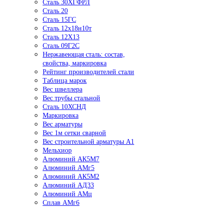
Сталь 30ХГФРЛ
Сталь 20
Сталь 15ГС
Сталь 12х18н10т
Сталь 12Х13
Сталь 09Г2С
Нержавеющая сталь: состав,
свойства, маркировка
Рейтинг производителей стали
Таблица марок
Вес швеллера
Вес трубы стальной
Сталь 10ХСНД
Маркировка
Вес арматуры
Вес 1м сетки сварной
Вес строительной арматуры А1
Мельхиор
Алюминий АК5М7
Алюминий АМг5
Алюминий АК5М2
Алюминий АД33
Алюминий АМц
Сплав АМг6