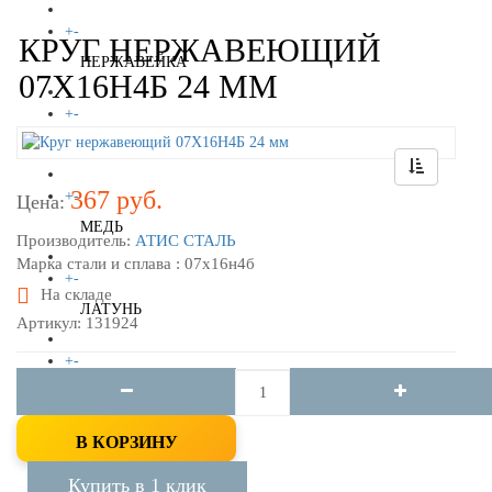
+
-
КРУГ НЕРЖАВЕЮЩИЙ
НЕРЖАВЕЙКА
07Х16Н4Б 24 ММ
+
-
АЛЮМИНИЙ
367 руб.
+
-
Цена:
МЕДЬ
Производитель:
АТИС СТАЛЬ
Марка стали и сплава : 07х16н4б
+
-
На складе
ЛАТУНЬ
Артикул: 131924
+
-
БРОНЗА
В КОРЗИНУ
+
-
ВАКАНСИИ
Купить в 1 клик