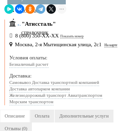
КОНТАКТЫ
"Атиссталь"
+
-
СПРАВОЧНИК
8 (800) 350-
ХХ-ХХ
Показать номер
Москва, 2-я Мытищинская улица, 2с1
На карте
Условия оплаты:
Безналичный расчет
Доставка:
Самовывоз
Доставка транспортной компанией
Доставка автопарком компании
Железнодорожный транспорт
Авиатранспортом
Морским транспортом
Описание
Оплата
Дополнительные услуги
Отзывы (0)