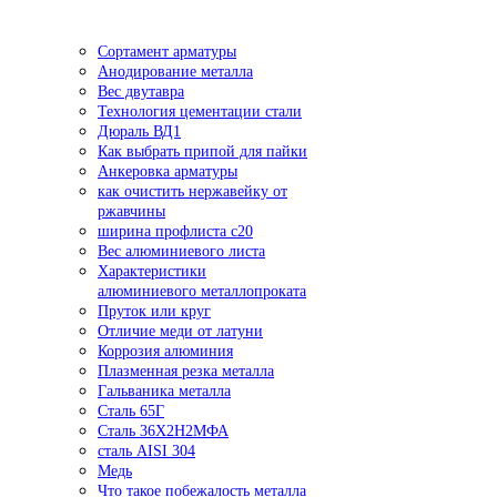
Сортамент арматуры
Анодирование металла
Вес двутавра
Технология цементации стали
Дюраль ВД1
Как выбрать припой для пайки
Анкеровка арматуры
как очистить нержавейку от
ржавчины
ширина профлиста с20
Вес алюминиевого листа
Характеристики
алюминиевого металлопроката
Пруток или круг
Отличие меди от латуни
Коррозия алюминия
Плазменная резка металла
Гальваника металла
Сталь 65Г
Сталь 36Х2Н2МФА
сталь AISI 304
Медь
Что такое побежалость металла