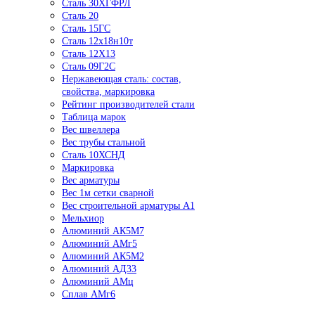
Сталь 30ХГФРЛ
Сталь 20
Сталь 15ГС
Сталь 12х18н10т
Сталь 12Х13
Сталь 09Г2С
Нержавеющая сталь: состав,
свойства, маркировка
Рейтинг производителей стали
Таблица марок
Вес швеллера
Вес трубы стальной
Сталь 10ХСНД
Маркировка
Вес арматуры
Вес 1м сетки сварной
Вес строительной арматуры А1
Мельхиор
Алюминий АК5М7
Алюминий АМг5
Алюминий АК5М2
Алюминий АД33
Алюминий АМц
Сплав АМг6