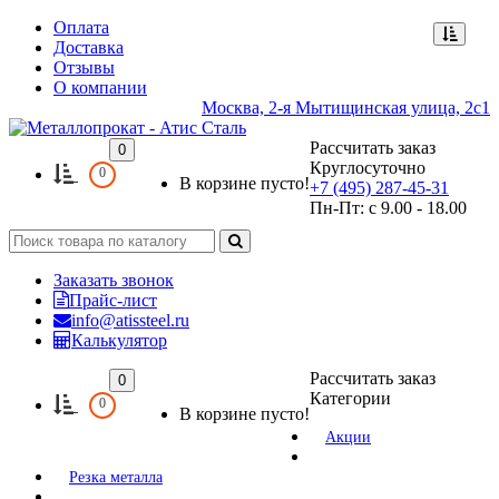
Оплата
Доставка
Отзывы
О компании
Москва, 2-я Мытищинская улица, 2с1
Рассчитать заказ
0
Круглосуточно
0
В корзине пусто!
+7 (495) 287-45-31
Пн-Пт: с 9.00 - 18.00
Заказать звонок
Прайс-лист
info@atissteel.ru
Калькулятор
Рассчитать заказ
0
Категории
0
В корзине пусто!
Акции
Резка металла