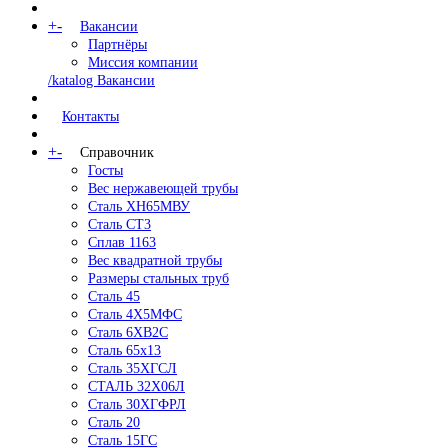
+
-
Вакансии
Партнёры
Миссия компании
/katalog Вакансии
Контакты
+
-
Справочник
Госты
Вес нержавеющей трубы
Сталь ХН65МВУ
Сталь СТ3
Сплав 1163
Вес квадратной трубы
Размеры стальных труб
Сталь 45
Сталь 4Х5МФС
Сталь 6ХВ2С
Сталь 65х13
Сталь 35ХГСЛ
СТАЛЬ 32Х06Л
Сталь 30ХГФРЛ
Сталь 20
Сталь 15ГС