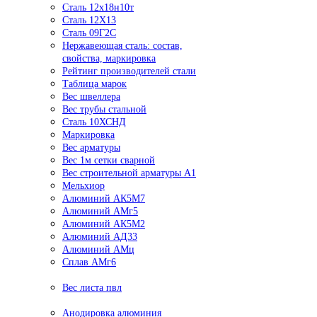
Сталь 12х18н10т
Сталь 12Х13
Сталь 09Г2С
Нержавеющая сталь: состав,
свойства, маркировка
Рейтинг производителей стали
Таблица марок
Вес швеллера
Вес трубы стальной
Сталь 10ХСНД
Маркировка
Вес арматуры
Вес 1м сетки сварной
Вес строительной арматуры А1
Мельхиор
Алюминий АК5М7
Алюминий АМг5
Алюминий АК5М2
Алюминий АД33
Алюминий АМц
Сплав АМг6
Вес листа пвл
Анодировка алюминия