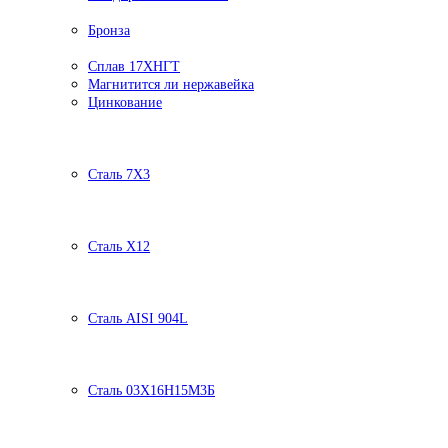
Бронза
Сплав 17ХНГТ
Магнитится ли нержавейка
Цинкование
Сталь 7Х3
Сталь Х12
Сталь AISI 904L
Сталь 03Х16Н15М3Б