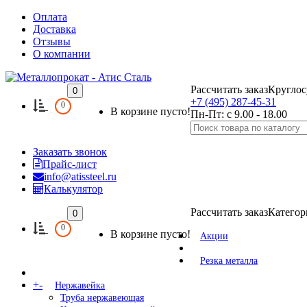
Оплата
Доставка
Отзывы
О компании
Рассчитать заказ
Круглос
0
+7 (495) 287-45-31
0
В корзине пусто!
Пн-Пт: с 9.00 - 18.00
Заказать звонок
Прайс-лист
info@atissteel.ru
Калькулятор
Рассчитать заказ
Категор
0
0
В корзине пусто!
Акции
Резка металла
+
-
Нержавейка
Труба нержавеющая