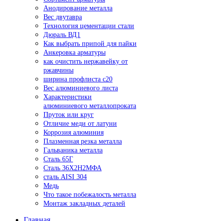
Анодирование металла
Вес двутавра
Технология цементации стали
Дюраль ВД1
Как выбрать припой для пайки
Анкеровка арматуры
как очистить нержавейку от
ржавчины
ширина профлиста с20
Вес алюминиевого листа
Характеристики
алюминиевого металлопроката
Пруток или круг
Отличие меди от латуни
Коррозия алюминия
Плазменная резка металла
Гальваника металла
Сталь 65Г
Сталь 36Х2Н2МФА
сталь AISI 304
Медь
Что такое побежалость металла
Монтаж закладных деталей
Главная