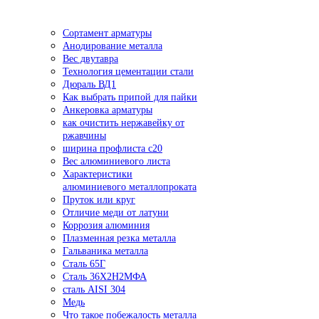
Сортамент арматуры
Анодирование металла
Вес двутавра
Технология цементации стали
Дюраль ВД1
Как выбрать припой для пайки
Анкеровка арматуры
как очистить нержавейку от
ржавчины
ширина профлиста с20
Вес алюминиевого листа
Характеристики
алюминиевого металлопроката
Пруток или круг
Отличие меди от латуни
Коррозия алюминия
Плазменная резка металла
Гальваника металла
Сталь 65Г
Сталь 36Х2Н2МФА
сталь AISI 304
Медь
Что такое побежалость металла