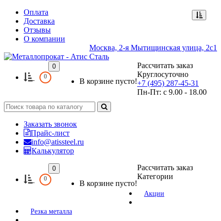
Оплата
Доставка
Отзывы
О компании
Москва, 2-я Мытищинская улица, 2с1
Рассчитать заказ
0
Круглосуточно
0
В корзине пусто!
+7 (495) 287-45-31
Пн-Пт: с 9.00 - 18.00
Заказать звонок
Прайс-лист
info@atissteel.ru
Калькулятор
Рассчитать заказ
0
Категории
0
В корзине пусто!
Акции
Резка металла