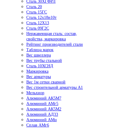
Сталь 30ХГФРЛ
Сталь 20
Сталь 15ГС
Сталь 12х18н10т
Сталь 12Х13
Сталь 09Г2С
Нержавеющая сталь: состав,
свойства, маркировка
Рейтинг производителей стали
Таблица марок
Вес швеллера
Вес трубы стальной
Сталь 10ХСНД
Маркировка
Вес арматуры
Вес 1м сетки сварной
Вес строительной арматуры А1
Мельхиор
Алюминий АК5М7
Алюминий АМг5
Алюминий АК5М2
Алюминий АД33
Алюминий АМц
Сплав АМг6