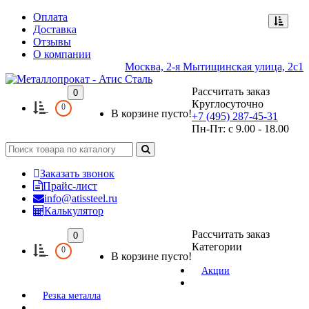
Оплата
Доставка
Отзывы
О компании
Москва, 2-я Мытищинская улица, 2с1
Рассчитать заказ
0
Круглосуточно
0
В корзине пусто!
+7 (495) 287-45-31
Пн-Пт: с 9.00 - 18.00
Заказать звонок
Прайс-лист
info@atissteel.ru
Калькулятор
Рассчитать заказ
0
Категории
0
В корзине пусто!
Акции
Резка металла