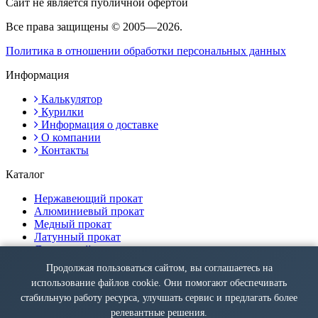
Сайт не является публичной офертой
Все права защищены © 2005—2026.
Политика в отношении обработки персональных данных
Информация
Калькулятор
Курилки
Информация о доставке
О компании
Контакты
Каталог
Нержавеющий прокат
Алюминиевый прокат
Медный прокат
Латунный прокат
Дюралевый прокат
Продолжая пользоваться сайтом, вы соглашаетесь на
Контакты
использование файлов cookie. Они помогают обеспечивать
Москва, 2-я Мытищинская улица, 2с1
стабильную работу ресурса, улучшать сервис и предлагать более
+7 (495) 287-45-31
релевантные решения.