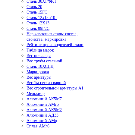
Сталь 30ХГФРЛ
Сталь 20
Сталь 15ГС
Сталь 12х18н10т
Сталь 12Х13
Сталь 09Г2С
Нержавеющая сталь: состав,
свойства, маркировка
Рейтинг производителей стали
Таблица марок
Вес швеллера
Вес трубы стальной
Сталь 10ХСНД
Маркировка
Вес арматуры
Вес 1м сетки сварной
Вес строительной арматуры А1
Мельхиор
Алюминий АК5М7
Алюминий АМг5
Алюминий АК5М2
Алюминий АД33
Алюминий АМц
Сплав АМг6