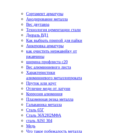
Сортамент арматуры
Анодирование металла
Вес двутавра
Технология цементации стали
Дюраль ВД1
Как выбрать припой для пайки
Анкеровка арматуры
как очистить нержавейку от
ржавчины
ширина профлиста с20
Вес алюминиевого листа
Характеристики
алюминиевого металлопроката
Пруток или круг
Отличие меди от латуни
Коррозия алюминия
Плазменная резка металла
Гальваника металла
Сталь 65Г
Сталь 36Х2Н2МФА
сталь AISI 304
Медь
Что такое побежалость металла