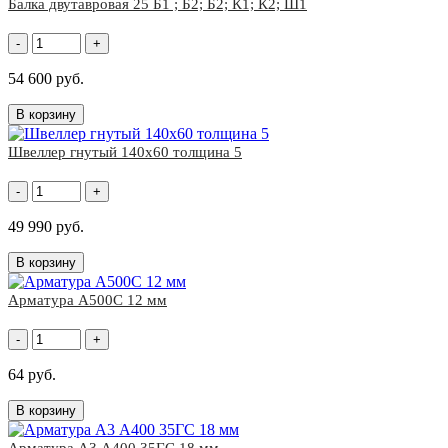
Балка двутавровая 25 Б1 ; Б2; Б2; К1; К2; Ш1
-
+
54 600 руб.
В корзину
Швеллер гнутый 140x60 толщина 5
-
+
49 990 руб.
В корзину
Арматура А500С 12 мм
-
+
64 руб.
В корзину