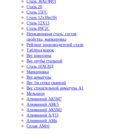
Сталь 30ХГФРЛ
Сталь 20
Сталь 15ГС
Сталь 12х18н10т
Сталь 12Х13
Сталь 09Г2С
Нержавеющая сталь: состав,
свойства, маркировка
Рейтинг производителей стали
Таблица марок
Вес швеллера
Вес трубы стальной
Сталь 10ХСНД
Маркировка
Вес арматуры
Вес 1м сетки сварной
Вес строительной арматуры А1
Мельхиор
Алюминий АК5М7
Алюминий АМг5
Алюминий АК5М2
Алюминий АД33
Алюминий АМц
Сплав АМг6