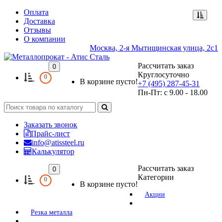
Оплата
Доставка
Отзывы
О компании
Москва, 2-я Мытищинская улица, 2с1
Рассчитать заказ
0
Круглосуточно
0
В корзине пусто!
+7 (495) 287-45-31
Пн-Пт: с 9.00 - 18.00
Заказать звонок
Прайс-лист
info@atissteel.ru
Калькулятор
Рассчитать заказ
0
Категории
0
В корзине пусто!
Акции
Резка металла