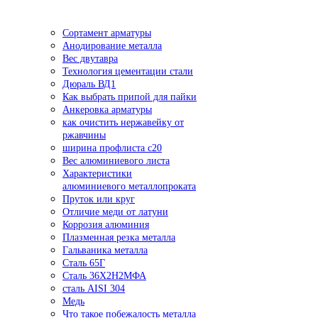
Сортамент арматуры
Анодирование металла
Вес двутавра
Технология цементации стали
Дюраль ВД1
Как выбрать припой для пайки
Анкеровка арматуры
как очистить нержавейку от
ржавчины
ширина профлиста с20
Вес алюминиевого листа
Характеристики
алюминиевого металлопроката
Пруток или круг
Отличие меди от латуни
Коррозия алюминия
Плазменная резка металла
Гальваника металла
Сталь 65Г
Сталь 36Х2Н2МФА
сталь AISI 304
Медь
Что такое побежалость металла