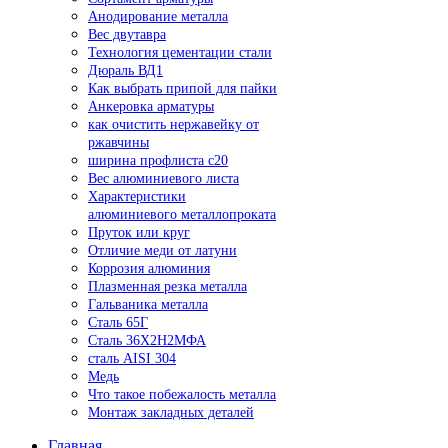
Анодирование металла
Вес двутавра
Технология цементации стали
Дюраль ВД1
Как выбрать припой для пайки
Анкеровка арматуры
как очистить нержавейку от
ржавчины
ширина профлиста с20
Вес алюминиевого листа
Характеристики
алюминиевого металлопроката
Пруток или круг
Отличие меди от латуни
Коррозия алюминия
Плазменная резка металла
Гальваника металла
Сталь 65Г
Сталь 36Х2Н2МФА
сталь AISI 304
Медь
Что такое побежалость металла
Монтаж закладных деталей
Главная