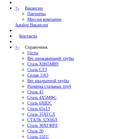
+
-
Вакансии
Партнёры
Миссия компании
/katalog Вакансии
Контакты
+
-
Справочник
Госты
Вес нержавеющей трубы
Сталь ХН65МВУ
Сталь СТ3
Сплав 1163
Вес квадратной трубы
Размеры стальных труб
Сталь 45
Сталь 4Х5МФС
Сталь 6ХВ2С
Сталь 65х13
Сталь 35ХГСЛ
СТАЛЬ 32Х06Л
Сталь 30ХГФРЛ
Сталь 20
Сталь 15ГС