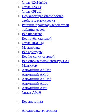
Сталь 12х18н10т
Сталь 12Х13
Сталь 09Г2С
Нержавеющая сталь: состав,
свойства, маркировка
Рейтинг производителей стали
Таблица марок
Вес швеллера
Вес трубы стальной
Сталь 10ХСНД
Маркировка
Вес арматуры
Вес 1м сетки сварной
Вес строительной арматуры А1
Мельхиор
Алюминий АК5М7
Алюминий АМг5
Алюминий АК5М2
Алюминий АД33
Алюминий АМц
Сплав АМг6
Вес листа пвл
Анодировка алюминия