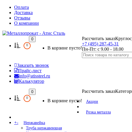
Оплата
Доставка
Отзывы
О компании
Рассчитать заказ
Круглос
0
+7 (495) 287-45-31
0
В корзине пусто!
Пн-Пт: с 9.00 - 18.00
Заказать звонок
Прайс-лист
info@atissteel.ru
Калькулятор
Рассчитать заказ
Категор
0
0
В корзине пусто!
Акции
Резка металла
+
-
Нержавейка
Труба нержавеющая