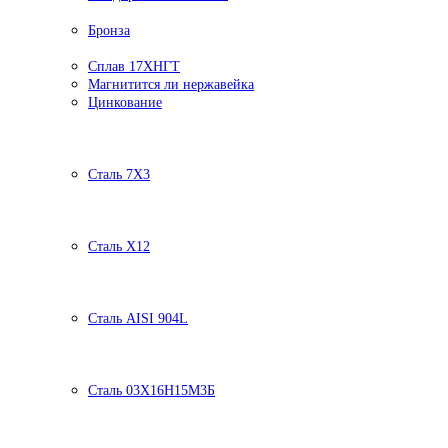
Бронза
Сплав 17ХНГТ
Магнитится ли нержавейка
Цинкование
Сталь 7Х3
Сталь Х12
Сталь AISI 904L
Сталь 03Х16Н15М3Б