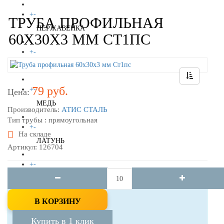
+
-
ТРУБА ПРОФИЛЬНАЯ
НЕРЖАВЕЙКА
60X30Х3 ММ СТ1ПС
+
-
АЛЮМИНИЙ
79 руб.
+
-
Цена:
МЕДЬ
Производитель:
АТИС СТАЛЬ
Тип трубы : прямоугольная
+
-
На складе
ЛАТУНЬ
Артикул: 126704
+
-
БРОНЗА
В КОРЗИНУ
+
-
ВАКАНСИИ
Купить в 1 клик