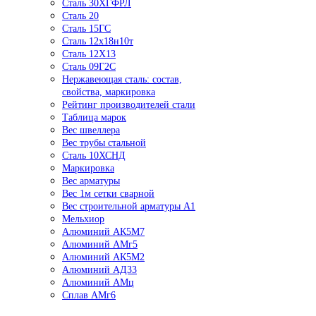
Сталь 30ХГФРЛ
Сталь 20
Сталь 15ГС
Сталь 12х18н10т
Сталь 12Х13
Сталь 09Г2С
Нержавеющая сталь: состав,
свойства, маркировка
Рейтинг производителей стали
Таблица марок
Вес швеллера
Вес трубы стальной
Сталь 10ХСНД
Маркировка
Вес арматуры
Вес 1м сетки сварной
Вес строительной арматуры А1
Мельхиор
Алюминий АК5М7
Алюминий АМг5
Алюминий АК5М2
Алюминий АД33
Алюминий АМц
Сплав АМг6