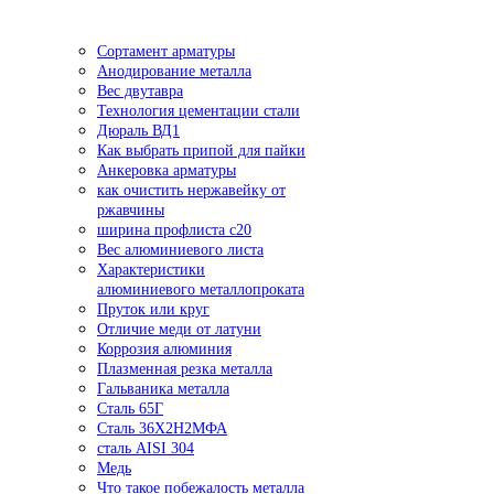
Сортамент арматуры
Анодирование металла
Вес двутавра
Технология цементации стали
Дюраль ВД1
Как выбрать припой для пайки
Анкеровка арматуры
как очистить нержавейку от
ржавчины
ширина профлиста с20
Вес алюминиевого листа
Характеристики
алюминиевого металлопроката
Пруток или круг
Отличие меди от латуни
Коррозия алюминия
Плазменная резка металла
Гальваника металла
Сталь 65Г
Сталь 36Х2Н2МФА
сталь AISI 304
Медь
Что такое побежалость металла