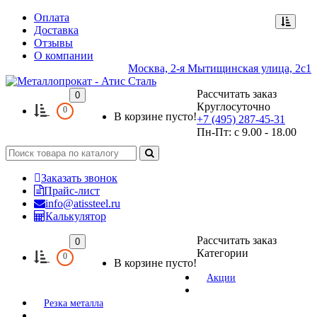
Оплата
Доставка
Отзывы
О компании
Москва, 2-я Мытищинская улица, 2с1
Рассчитать заказ
0
Круглосуточно
0
В корзине пусто!
+7 (495) 287-45-31
Пн-Пт: с 9.00 - 18.00
Заказать звонок
Прайс-лист
info@atissteel.ru
Калькулятор
Рассчитать заказ
0
Категории
0
В корзине пусто!
Акции
Резка металла